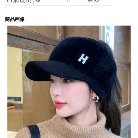
F (弾力あり)
58
12
55-62
商品画像