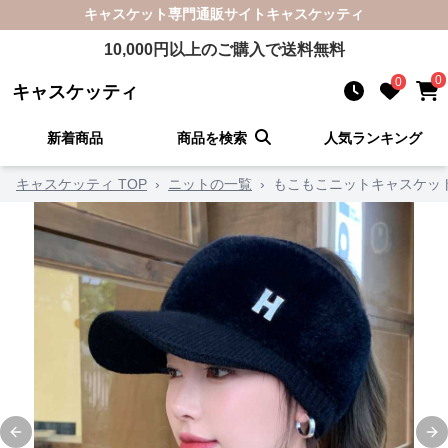
キャスケット
専門通販サイト
キャスケッティ
10,000
円以上のご購入で送料無料
0
0
キャスケッティ
新着商品
商品を検索
人気ランキング
キャスケッティ TOP
›
ニットの一覧
›
もこもこニットキャスケッ
Previous slide
Ne