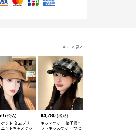
もっと見る
50
¥
4,280
¥
3,880
(税込)
(税込)
(税込)
スケット 合皮ブリ
キャスケット 格子柄ニ
キャスケット ゴールド
きニットキャスケッ
ットキャスケット つば
ボタン付きニットキャス
付き八角帽
ケット帽