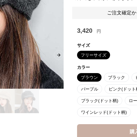
ご注文確定か
3,420
円
サイズ
フリーサイズ
Next slide
カラー
ブラウン
ブラック
パープル
ピンク(ドット
ブラック(ドット柄)
ロー
ワインレッド(ドット柄)
購