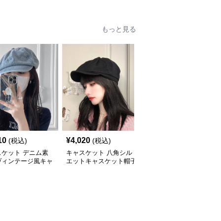
もっと見る
10
¥
4,020
¥
4,440
(税込)
(税込)
(税込)
スケット デニム素
キャスケット 八角シル
キャスケット ふんわり
ヴィンテージ風キャ
エットキャスケット帽子
ボリューム八角デニムキ
ット帽
ャスケット