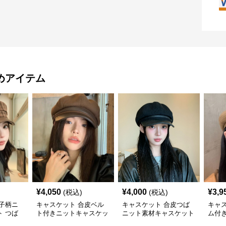
めアイテム
¥
4,050
¥
4,000
¥
3,9
(税込)
(税込)
子柄ニ
キャスケット 合皮ベル
キャスケット 合皮つば
キャ
 つば
ト付きニットキャスケッ
ニット素材キャスケット
ム付
子
ト帽子
帽
ト帽