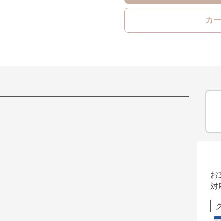
カー
お
対