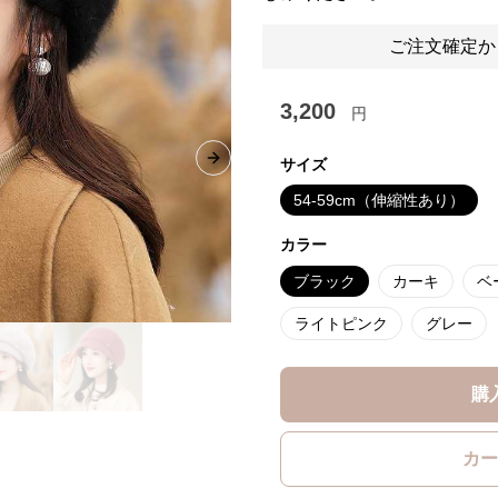
ご注文確定か
3,200
円
サイズ
Next slide
54-59cm（伸縮性あり）
カラー
ブラック
カーキ
ベ
ライトピンク
グレー
購
カー