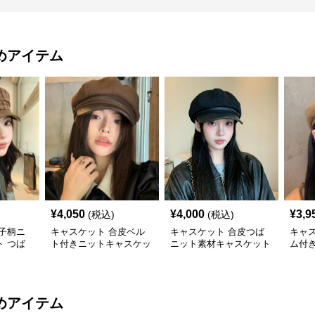
めアイテム
¥
4,050
¥
4,000
¥
3,9
(税込)
(税込)
子柄ニ
キャスケット 合皮ベル
キャスケット 合皮つば
キャ
 つば
ト付きニットキャスケッ
ニット素材キャスケット
ム付
子
ト帽子
帽
ト帽
めアイテム