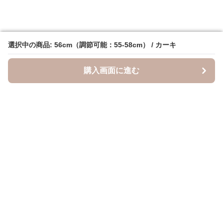
選択中の商品: 56cm（調節可能：55-58cm） / カーキ
選択中の商品: 56cm（調節可能：55-58cm） / カーキ
購入画面に進む
購入画面に進む
キャスケッティ
について