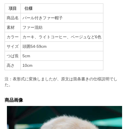
項目
仕様
商品名
パール付きファー帽子
素材
ファー混紡
カラー
カーキ、ライトコーヒー、ベージュなど6色
サイズ
頭囲54-59cm
つば長
5cm
高さ
10cm
注：表形式に変換しましたが、原文は箇条書きの仕様説明でし
た。
商品画像