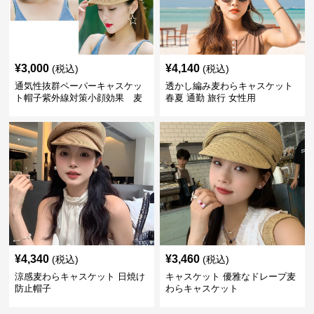
¥
3,000
¥
4,140
(税込)
(税込)
通気性抜群ペーパーキャスケッ
透かし編み麦わらキャスケット
ト帽子紫外線対策小顔効果 麦
春夏 通勤 旅行 女性用
わら
¥
4,340
¥
3,460
(税込)
(税込)
涼感麦わらキャスケット 日焼け
キャスケット 優雅なドレープ麦
防止帽子
わらキャスケット