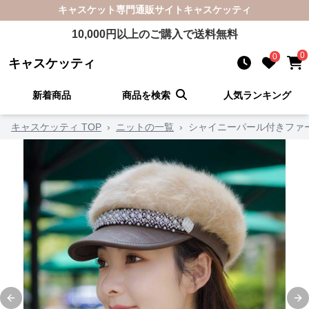
キャスケット
専門通販サイト
キャスケッティ
10,000
円以上のご購入で送料無料
0
0
キャスケッティ
新着商品
商品を検索
人気ランキング
キャスケッティ TOP
›
ニットの一覧
›
シャイニーパール付きファ
Previous slide
Ne