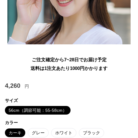
ご注文確定から7~28日でお届け予定
送料は1注文あたり
1000
円かかります
4,260
円
サイズ
56cm（調節可能：55-58cm）
カラー
カーキ
グレー
ホワイト
ブラック