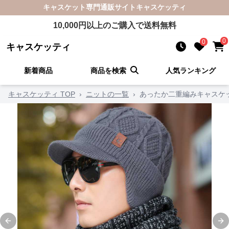
キャスケット
専門通販サイト
キャスケッティ
10,000
円以上のご購入で送料無料
0
0
キャスケッティ
新着商品
商品を検索
人気ランキング
キャスケッティ TOP
›
ニットの一覧
›
あったか二重編みキャスケ
Previous slide
Ne