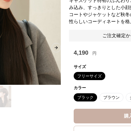
キャスケット特有のふんわり
み込み、すっきりとした小顔
コートやジャケットなど秋冬
性らしいコーディネートを格
ご注文確定か
Next slide
4,190
円
サイズ
フリーサイズ
カラー
ブラック
ブラウン
購