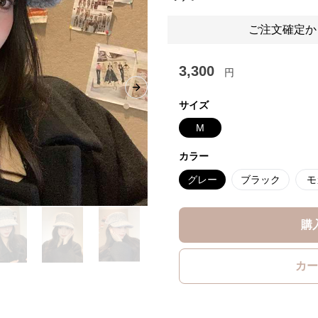
ご注文確定か
3,300
円
Next slide
サイズ
M
カラー
グレー
ブラック
モ
購
カー