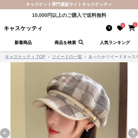
キャスケット
専門通販サイト
キャスケッティ
10,000
円以上のご購入で送料無料
0
0
キャスケッティ
新着商品
商品を検索
人気ランキング
キャスケッティ TOP
›
ツイードの一覧
›
あったかツイードキャス
Previous slide
Ne