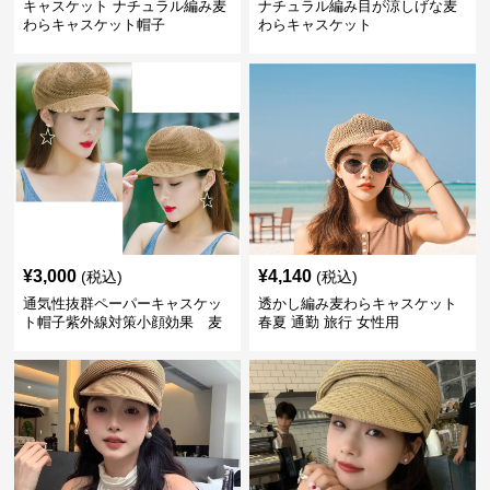
キャスケット ナチュラル編み麦
ナチュラル編み目が涼しげな麦
わらキャスケット帽子
わらキャスケット
¥
3,000
¥
4,140
(税込)
(税込)
通気性抜群ペーパーキャスケッ
透かし編み麦わらキャスケット
ト帽子紫外線対策小顔効果 麦
春夏 通勤 旅行 女性用
わら