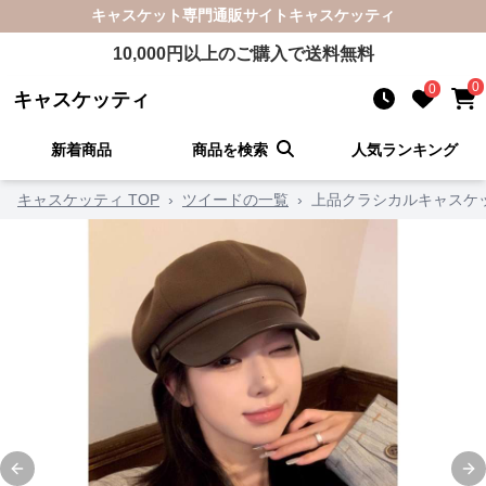
キャスケット
専門通販サイト
キャスケッティ
10,000
円以上のご購入で送料無料
0
0
キャスケッティ
新着商品
商品を検索
人気ランキング
キャスケッティ TOP
›
ツイードの一覧
›
上品クラシカルキャスケ
Previous slide
Ne