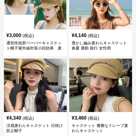
¥
3,000
¥
4,140
(税込)
(税込)
通気性抜群ペーパーキャスケッ
透かし編み麦わらキャスケット
ト帽子紫外線対策小顔効果 麦
春夏 通勤 旅行 女性用
わら
¥
4,340
¥
3,460
(税込)
(税込)
涼感麦わらキャスケット 日焼け
キャスケット 優雅なドレープ麦
防止帽子
わらキャスケット