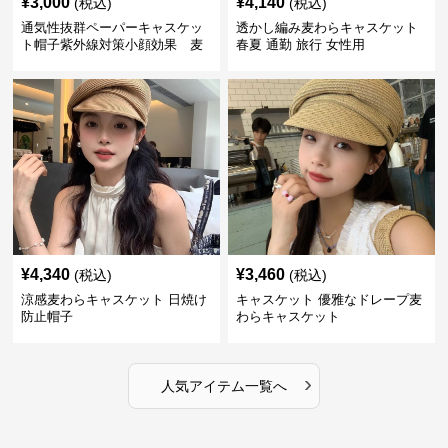
¥
3,000
¥
4,140
(税込)
(税込)
通気性抜群ペーパーキャスケッ
透かし編み麦わらキャスケット
ト帽子紫外線対策小顔効果 麦
春夏 通勤 旅行 女性用
わら
¥
4,340
¥
3,460
(税込)
(税込)
涼感麦わらキャスケット 日焼け
キャスケット 優雅なドレープ麦
防止帽子
わらキャスケット
›
人気アイテム一覧へ