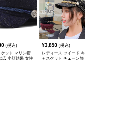
00
¥
3,850
¥
4,690
(税込)
(税込)
(税込)
スケット マリン帽
レディース ツイード キ
チェーン付きツイード風
ば広 小顔効果 女性
ャスケット チェーン飾
キャスケット レディー
イード
り マリンキャップ
ス帽子