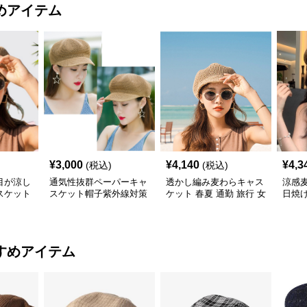
めアイテム
¥
3,000
¥
4,140
¥
4,3
(税込)
(税込)
目が涼し
通気性抜群ペーパーキャ
透かし編み麦わらキャス
涼感
スケット
スケット帽子紫外線対策
ケット 春夏 通勤 旅行 女
日焼
小顔効果 麦わら
性用
すめアイテム