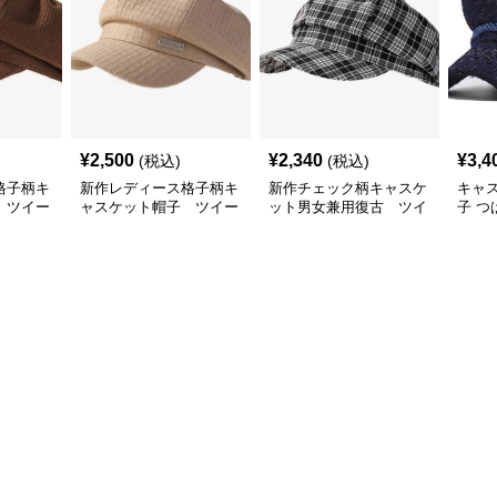
¥
2,500
¥
2,340
¥
3,4
(税込)
(税込)
格子柄キ
新作レディース格子柄キ
新作チェック柄キャスケ
キャ
 ツイー
ャスケット帽子 ツイー
ット男女兼用復古 ツイ
子 つ
ド
ード帽子
用ツ