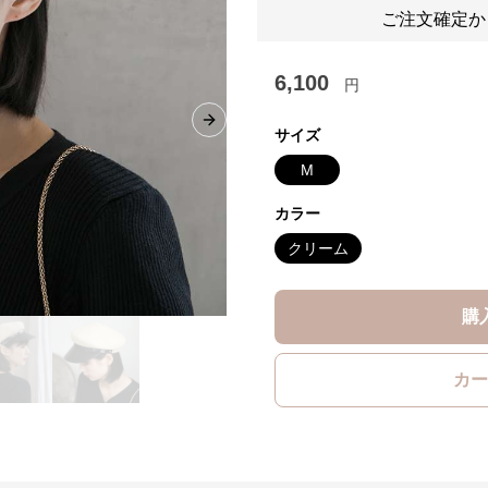
ご注文確定か
6,100
円
Next slide
サイズ
M
カラー
クリーム
購
カー