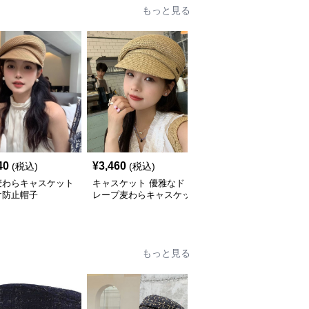
もっと見る
40
¥
3,460
¥
2,960
(税込)
(税込)
(税込)
麦わらキャスケット
キャスケット 優雅なド
キャスケット 涼やか編
け防止帽子
レープ麦わらキャスケッ
み目キャスケット帽
ト
もっと見る