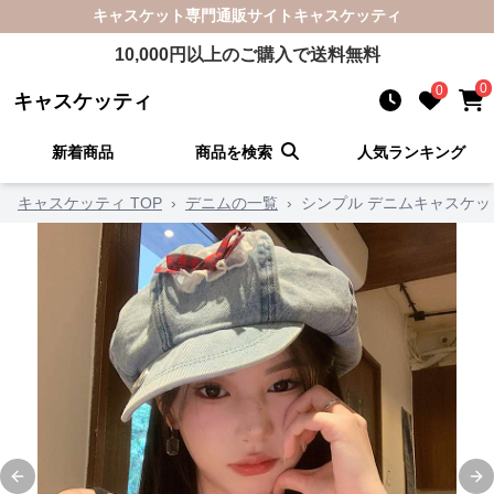
キャスケット
専門通販サイト
キャスケッティ
10,000
円以上のご購入で送料無料
0
0
キャスケッティ
新着商品
商品を検索
人気ランキング
キャスケッティ TOP
›
デニムの一覧
›
シンプル デニムキャスケッ
Previous slide
Ne