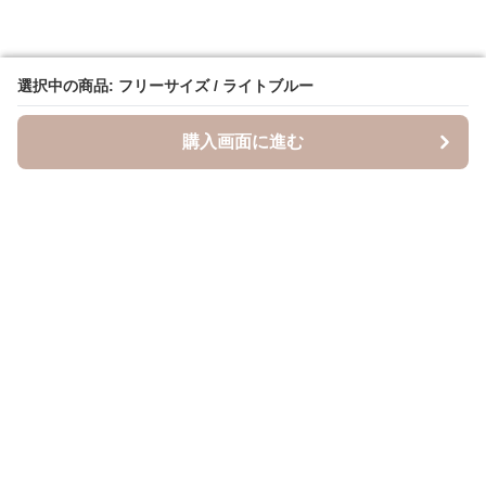
選択中の商品: フリーサイズ / ライトブルー
選択中の商品: フリーサイズ / ライトブルー
購入画面に進む
購入画面に進む
キャスケッティ
について
会社概要