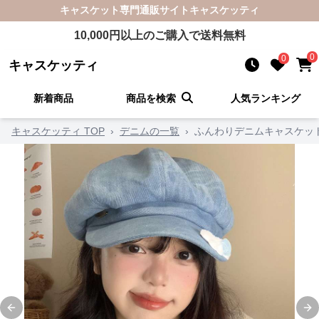
キャスケット
専門通販サイト
キャスケッティ
10,000
円以上のご購入で送料無料
0
0
キャスケッティ
新着商品
商品を検索
人気ランキング
キャスケッティ TOP
›
デニムの一覧
›
ふんわりデニムキャスケッ
Previous slide
Ne