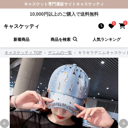
キャスケット
専門通販サイト
キャスケッティ
10,000
円以上のご購入で送料無料
0
0
キャスケッティ
新着商品
商品を検索
人気ランキング
キャスケッティ TOP
›
デニムの一覧
›
キラキラデニムキャスケッ
Previous slide
Ne