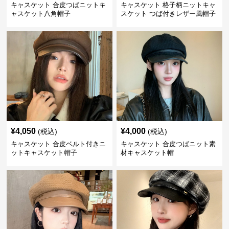
キャスケット 合皮つばニットキ
キャスケット 格子柄ニットキャ
ャスケット八角帽子
スケット つば付きレザー風帽子
¥
4,050
¥
4,000
(税込)
(税込)
キャスケット 合皮ベルト付きニ
キャスケット 合皮つばニット素
ットキャスケット帽子
材キャスケット帽