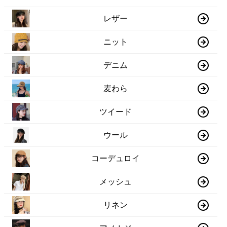
レザー
ニット
デニム
麦わら
ツイード
ウール
コーデュロイ
メッシュ
リネン