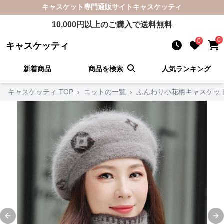
キャスケット
専門通販サイト
キャスケッティ
10,000
円以上のご購入で送料無料
0
0
キャスケッティ
新着商品
商品を検索
人気ランキング
キャスケッティ TOP
›
ニットの一覧
›
ふんわり小花柄キャスケッ
Previous slide
Ne