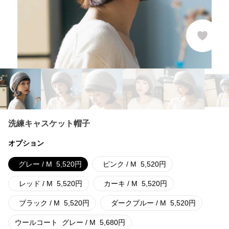
洗練キャスケット帽子
オプション
グレー / M
5,520
円
ピンク / M
5,520
円
レッド / M
5,520
円
カーキ / M
5,520
円
ブラック / M
5,520
円
ダークブルー / M
5,520
円
ウールコート
グレー / M
5,680
円