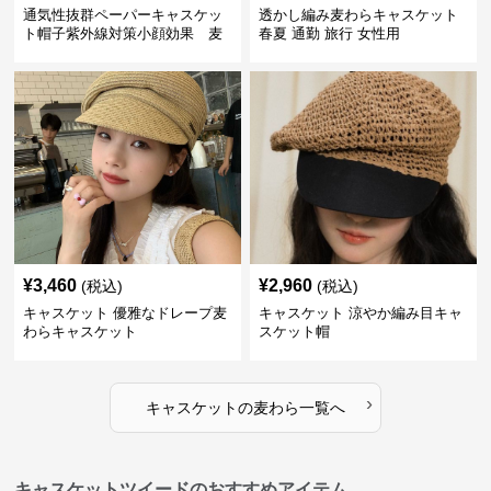
通気性抜群ペーパーキャスケッ
透かし編み麦わらキャスケット
ト帽子紫外線対策小顔効果 麦
春夏 通勤 旅行 女性用
わら
¥
3,460
¥
2,960
(税込)
(税込)
キャスケット 優雅なドレープ麦
キャスケット 涼やか編み目キャ
わらキャスケット
スケット帽
›
キャスケット
の
麦わら
一覧へ
キャスケットツイードのおすすめアイテム