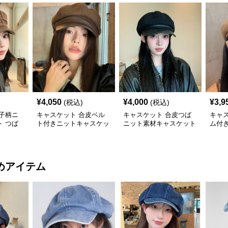
¥
4,050
¥
4,000
¥
3,9
(税込)
(税込)
子柄ニ
キャスケット 合皮ベル
キャスケット 合皮つば
キャ
 つば
ト付きニットキャスケッ
ニット素材キャスケット
ム付
子
ト帽子
帽
ト帽
めアイテム