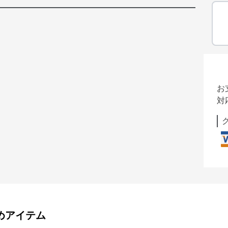
お
対
めアイテム