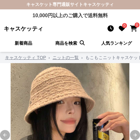
キャスケット
専門通販サイト
キャスケッティ
10,000
円以上のご購入で送料無料
0
0
キャスケッティ
新着商品
商品を検索
人気ランキング
キャスケッティ TOP
›
ニットの一覧
›
もこもこニットキャスケッ
Previous slide
Ne