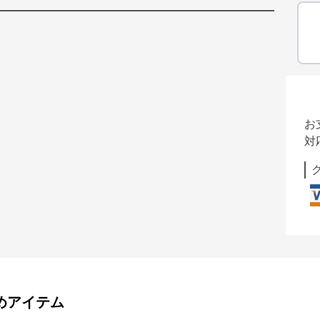
お
対
めアイテム