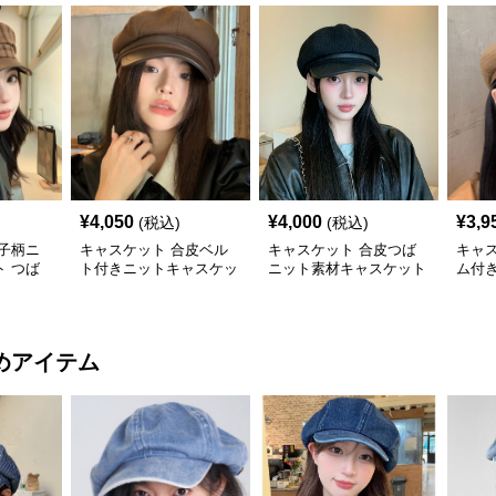
¥
4,050
¥
4,000
¥
3,9
(税込)
(税込)
子柄ニ
キャスケット 合皮ベル
キャスケット 合皮つば
キャ
 つば
ト付きニットキャスケッ
ニット素材キャスケット
ム付
子
ト帽子
帽
ト帽
めアイテム