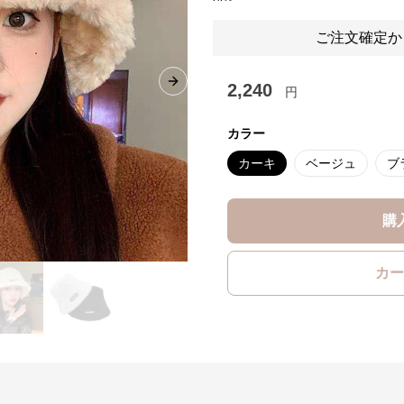
ご注文確定か
2,240
Next slide
円
カラー
カーキ
ベージュ
ブ
購
カー