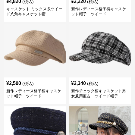
¥
4,820
¥
2,220
(税込)
(税込)
キャスケット ミックス糸ツイー
新作レディース格子柄キャスケ
ド八角キャスケット帽
ット帽子 ツイード
¥
2,500
¥
2,340
(税込)
(税込)
新作レディース格子柄キャスケ
新作チェック柄キャスケット男
ット帽子 ツイード
女兼用復古 ツイード帽子