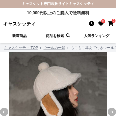
キャスケット
専門通販サイト
キャスケッティ
10,000
円以上のご購入で送料無料
0
0
キャスケッティ
新着商品
商品を検索
人気ランキング
キャスケッティ TOP
›
ウールの一覧
›
もこもこ耳あて付きウール
Previous slide
Ne