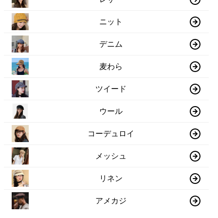
ニット
デニム
麦わら
ツイード
ウール
コーデュロイ
メッシュ
リネン
アメカジ