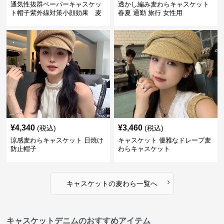
通気性抜群ペーパーキャスケッ
透かし編み麦わらキャスケット
ト帽子紫外線対策小顔効果 麦
春夏 通勤 旅行 女性用
わら
¥
4,340
¥
3,460
(税込)
(税込)
涼感麦わらキャスケット 日焼け
キャスケット 優雅なドレープ麦
防止帽子
わらキャスケット
›
キャスケット
の
麦わら
一覧へ
キャスケットデニムのおすすめアイテム