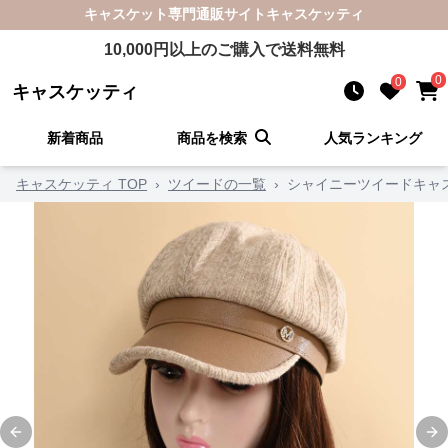
キャスケット
専門通販サイト
キャスケッティ
10,000
円以上のご購入で送料無料
0
0
キャスケッティ
新着商品
商品を検索
人気ランキング
キャスケッティ TOP
›
ツイードの一覧
›
シャイニーツイードキャ
Previous slide
Ne