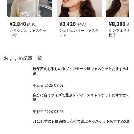
¥
2,840
¥
3,420
¥
8,380
(税込)
(税込)
(税込
クラシカル キャスケッ
シュシュレザーキャスケ
シンプル革キャ
ト帽
ット
帽子
おすすめ記事一覧
経年変化も楽しめるヴィンテージ風キャスケットおすすめ5
選
更新日
2026-08-08
自分に合うサイズで選ぶレディースキャスケットおすすめ5
選
更新日
2026-08-08
汗ばむ季節も快適!着け心地で選ぶキャスケットおすすめ5選