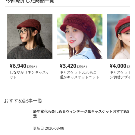
今回紹介した商品一覧
¥
6,940
¥
3,420
¥
4,000
(税込)
(税込)
(税込
しなやかリネンキャスケ
キャスケット ふわもこ
キャスケット 
ット
暖かキャスケットニット
ン切替デザイン
帽
ャスケット
おすすめ記事一覧
経年変化も楽しめるヴィンテージ風キャスケットおすすめ5
選
更新日
2026-08-08