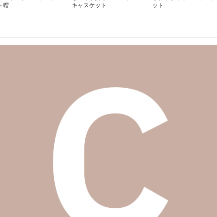
ト帽
キャスケット
ット