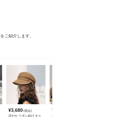
選をご紹介します。
¥
3,680
¥
5,220
¥
4,260
(税込)
(税込)
(税込
涼やか リボン結び キャ
夏色リネンキャスケット
ウール混ツイー